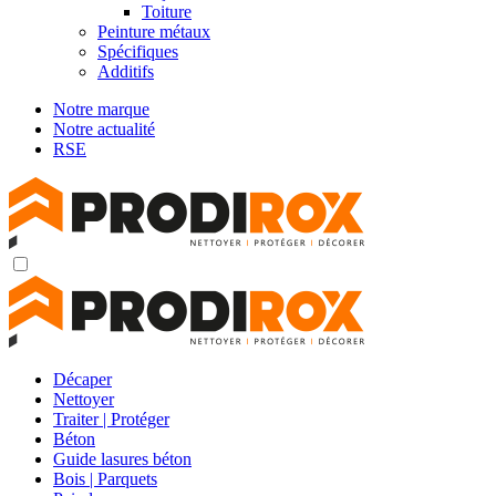
Toiture
Peinture métaux
Spécifiques
Additifs
Notre marque
Notre actualité
RSE
Décaper
Nettoyer
Traiter | Protéger
Béton
Guide lasures béton
Bois | Parquets