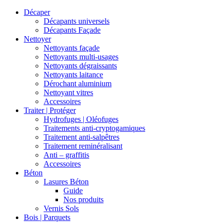
Décaper
Décapants universels
Décapants Façade
Nettoyer
Nettoyants façade
Nettoyants multi-usages
Nettoyants dégraissants
Nettoyants laitance
Dérochant aluminium
Nettoyant vitres
Accessoires
Traiter | Protéger
Hydrofuges | Oléofuges
Traitements anti-cryptogamiques
Traitement anti-salpêtres
Traitement reminéralisant
Anti – graffitis
Accessoires
Béton
Lasures Béton
Guide
Nos produits
Vernis Sols
Bois | Parquets