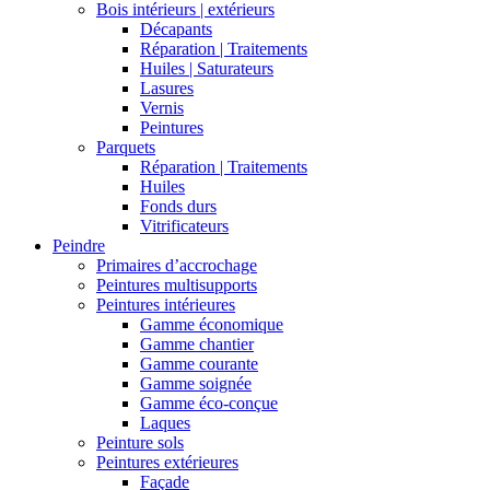
Bois intérieurs | extérieurs
Décapants
Réparation | Traitements
Huiles | Saturateurs
Lasures
Vernis
Peintures
Parquets
Réparation | Traitements
Huiles
Fonds durs
Vitrificateurs
Peindre
Primaires d’accrochage
Peintures multisupports
Peintures intérieures
Gamme économique
Gamme chantier
Gamme courante
Gamme soignée
Gamme éco-conçue
Laques
Peinture sols
Peintures extérieures
Façade