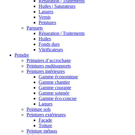
Réparation | Traitements
Huiles | Saturateurs
Lasures
Vernis
Peintures
Parquets
Réparation | Traitements
Huiles
Fonds durs
Vitrificateurs
Peindre
Primaires d’accrochage
Peintures multisupports
Peintures intérieures
Gamme économique
Gamme chantier
Gamme courante
Gamme soignée
Gamme éco-conçue
Laques
Peinture sols
Peintures extérieures
Façade
Toiture
Peinture métaux