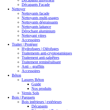
Décapants universels
Décapants Façade
Nettoyer
Nettoyants façade
Nettoyants multi-usages
Nettoyants dégraissants
Nettoyants laitance
Dérochant aluminium
Nettoyant vitres
Accessoires
Traiter | Protéger
Hydrofuges | Oléofuges
Traitements anti-cryptogamiques
Traitement anti-salpêtres
Traitement reminéralisant
Anti – graffitis
Accessoires
Béton
Lasures Béton
Guide
Nos produits
Vernis Sols
Bois | Parquets
Bois intérieurs | extérieurs
Décapants