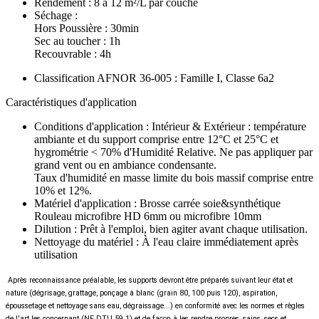
Rendement :
8 à 12 m²/L par couche
Séchage :
Hors Poussière : 30min
Sec au toucher : 1h
Recouvrable : 4h
Classification AFNOR 36-005 :
Famille I, Classe 6a2
Caractéristiques d'application
Conditions d'application :
Intérieur & Extérieur : température
ambiante et du support comprise entre 12°C et 25°C et
hygrométrie < 70% d'Humidité Relative. Ne pas appliquer par
grand vent ou en ambiance condensante.
Taux d'humidité en masse limite du bois massif comprise entre
10% et 12%.
Matériel d'application :
Brosse carrée soie&synthétique
Rouleau microfibre HD 6mm ou microfibre 10mm
Dilution :
Prêt à l'emploi, bien agiter avant chaque utilisation.
Nettoyage du matériel :
À l'eau claire immédiatement après
utilisation
Après reconnaissance préalable, les supports devront être préparés suivant leur état et
nature
(dégrisage, grattage, ponçage à blanc
(grain 80, 100 puis 120), aspiration,
époussetage et nettoyage sans eau, dégraissage...) en conformité avec les normes et règles
de l'art les concernant
(NF DTU 59.1) et de façon à les rendre propres, sains, secs et