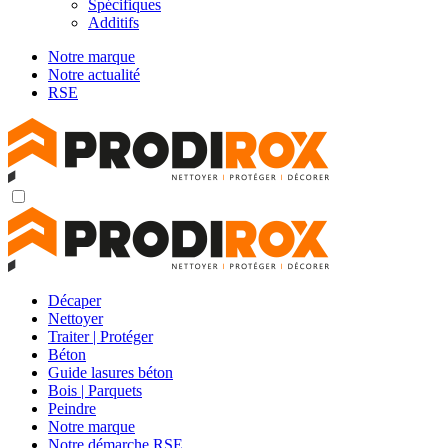
Spécifiques
Additifs
Notre marque
Notre actualité
RSE
Décaper
Nettoyer
Traiter | Protéger
Béton
Guide lasures béton
Bois | Parquets
Peindre
Notre marque
Notre démarche RSE